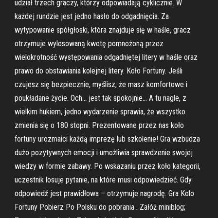
udział trzech graczy, którzy odpowiadają cyklicznie. W
każdej rundzie jest jedno hasło do odgadnięcia. Za
wytypowanie spółgłoski, która znajduje się w haśle, gracz
otrzymuje wylosowaną kwotę pomnożoną przez
wielokrotność występowania odgadniętej litery w haśle oraz
prawo do obstawiania kolejnej litery. Koło Fortuny. Jeśli
czujesz się bezpiecznie, myślisz, że masz komfortowe i
poukładane życie. Och… jest tak spokojnie… A tu nagle, z
wielkim hukiem, jedno wydarzenie sprawia, że wszystko
zmienia się o 180 stopni. Prezentowane przez nas koło
fortuny urozmaici każdą imprezę lub szkolenie! Gra wzbudza
dużo pozytywnych emocji i umożliwia sprawdzenie swojej
wiedzy w formie zabawy. Po wskazaniu przez koło kategorii,
uczestnik losuje pytanie, na które musi odpowiedzieć. Gdy
odpowiedź jest prawidłowa – otrzymuje nagrodę. Gra Kolo
Fortuny Pobierz Po Polsku do pobrania . Załóż miniblog;