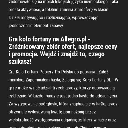
zadomowiło się na moich lekcjach języka niemieckiego. Taka
prosta aktywność, a totalnie zmienia atmosferę w klasie.
Działa motywująco i rozluźniająco, wprowadzając
jednocześnie element zabawy.
Gra koło fortuny na Allegro.pl -
Zróżnicowany zbiór ofert, najlepsze ceny
i promocje. Wejdź i znajdź to, czego
szukasz!
Gra Kolo Fortuny Pobierz Po Polsku do pobrania . Załóż
miniblog; Zapomniałem hasła; Zaloguj się Koło Fortuny 9L - W
grze może wziąć udział trzech graczy, którzy odpowiadają
cyklicznie. W każdej rundzie jest jedno hasło do odgadnięcia.
Za wytypowanie spółgłoski, która znajduje się w haśle, gracz
otrzymuje wylosowaną kwotę pomnożoną przez
wielokrotność występowania odgadniętej litery w haśle oraz
prawo do obstawiania kolejnej litery. ★ Chcesz więcej