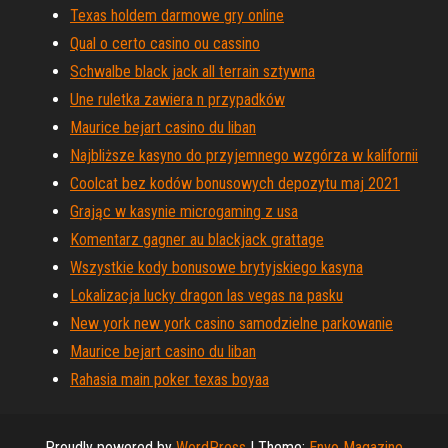
Texas holdem darmowe gry online
Qual o certo casino ou cassino
Schwalbe black jack all terrain sztywna
Une ruletka zawiera n przypadków
Maurice bejart casino du liban
Najbliższe kasyno do przyjemnego wzgórza w kalifornii
Coolcat bez kodów bonusowych depozytu maj 2021
Grając w kasynie microgaming z usa
Komentarz gagner au blackjack grattage
Wszystkie kody bonusowe brytyjskiego kasyna
Lokalizacja lucky dragon las vegas na pasku
New york new york casino samodzielne parkowanie
Maurice bejart casino du liban
Rahasia main poker texas boyaa
Proudly powered by
WordPress
|
Theme:
Envo Magazine