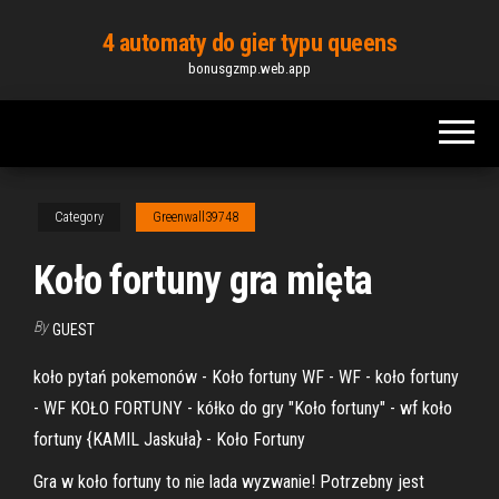
Skip
4 automaty do gier typu queens
to
bonusgzmp.web.app
the
content
Category
Greenwall39748
Koło fortuny gra mięta
By
GUEST
koło pytań pokemonów - Koło fortuny WF - WF - koło fortuny
- WF KOŁO FORTUNY - kółko do gry "Koło fortuny" - wf koło
fortuny {KAMIL Jaskuła} - Koło Fortuny
Gra w koło fortuny to nie lada wyzwanie! Potrzebny jest