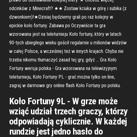
odcinków z Minecraft? ★★ Zostaw kciuka w górę i subika (z
dzwonkiem)!★Dzisiaj będziemy grali po raz kolejny w
epickie koło fortuny. Zabawa po Oczywiście ta gra
wzorowana jest na teleturnieju Koło fortuny, który w latach
90-tych ubiegłego wieku gościł regularnie u milionów widzów
w całej Polsce, a wcześniej też w innych krajach. Chyba nie
trzeba nikomu tłumaczyć zasad tej gry, gdyż … Gra Koło
Fortuny wersja polska - Gra wzorowana na telewizyjnym
teleturnieju, Koło Fortuny PL - grać można tylko on-line,
zagraj w darmowe gry online flash Koło Fortuny po polsku.
Koło Fortuny 9L - W grze może
wziąć udział trzech graczy, którzy
odpowiadają cyklicznie. W każdej
rundzie jest jedno hasło do