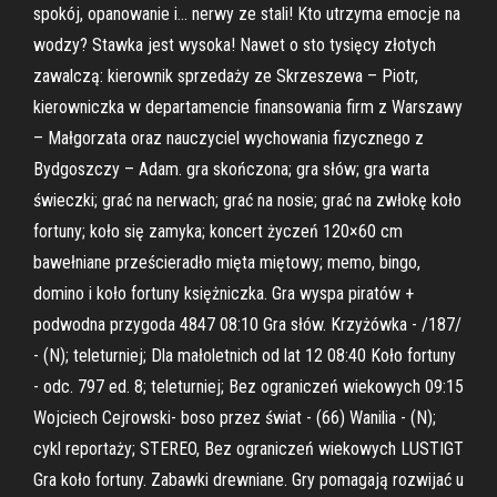
spokój, opanowanie i… nerwy ze stali! Kto utrzyma emocje na
wodzy? Stawka jest wysoka! Nawet o sto tysięcy złotych
zawalczą: kierownik sprzedaży ze Skrzeszewa – Piotr,
kierowniczka w departamencie finansowania firm z Warszawy
– Małgorzata oraz nauczyciel wychowania fizycznego z
Bydgoszczy – Adam. gra skończona; gra słów; gra warta
świeczki; grać na nerwach; grać na nosie; grać na zwłokę koło
fortuny; koło się zamyka; koncert życzeń 120×60 cm
bawełniane prześcieradło mięta miętowy; memo, bingo,
domino i koło fortuny księżniczka. Gra wyspa piratów +
podwodna przygoda 4847 08:10 Gra słów. Krzyżówka - /187/
- (N); teleturniej; Dla małoletnich od lat 12 08:40 Koło fortuny
- odc. 797 ed. 8; teleturniej; Bez ograniczeń wiekowych 09:15
Wojciech Cejrowski- boso przez świat - (66) Wanilia - (N);
cykl reportaży; STEREO, Bez ograniczeń wiekowych LUSTIGT
Gra koło fortuny. Zabawki drewniane. Gry pomagają rozwijać u