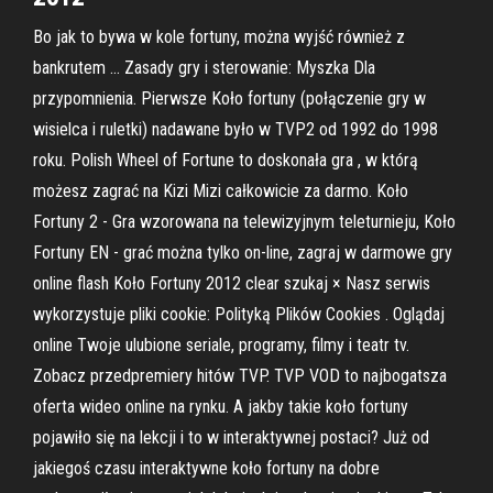
Bo jak to bywa w kole fortuny, można wyjść również z
bankrutem … Zasady gry i sterowanie: Myszka Dla
przypomnienia. Pierwsze Koło fortuny (połączenie gry w
wisielca i ruletki) nadawane było w TVP2 od 1992 do 1998
roku. Polish Wheel of Fortune to doskonała gra , w którą
możesz zagrać na Kizi Mizi całkowicie za darmo. Koło
Fortuny 2 - Gra wzorowana na telewizyjnym teleturnieju, Koło
Fortuny EN - grać można tylko on-line, zagraj w darmowe gry
online flash Koło Fortuny 2012 clear szukaj × Nasz serwis
wykorzystuje pliki cookie: Polityką Plików Cookies . Oglądaj
online Twoje ulubione seriale, programy, filmy i teatr tv.
Zobacz przedpremiery hitów TVP. TVP VOD to najbogatsza
oferta wideo online na rynku. A jakby takie koło fortuny
pojawiło się na lekcji i to w interaktywnej postaci? Już od
jakiegoś czasu interaktywne koło fortuny na dobre