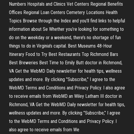
Numbers Hospitals and Clinics Vet Centers Regional Benefits
Offices Regional Loan Centers Cemetery Locations Health
Topics Browse through the Index and you’ll find links to helpful
information about Se Whether you’re looking for something to
do on the weekday or a weekend, there’s no shortage of fun
things to do in Virginia's capital. Best Museums 48-Hour
Itinerary Food to Try Best Restaurants Top Richmond Bars
Best Breweries Best Time to Emily Butt doctor in Richmond,
VA Get the WebMD Daily newsletter for health tips, wellness
updates and more. By clicking "Subscribe," I agree to the
WebMD Terms and Conditions and Privacy Policy. I also agree
to receive emails from WebMD an Wiley Latham III doctor in
Richmond, VA Get the WebMD Daily newsletter for health tips,
wellness updates and more. By clicking "Subscribe," I agree
to the WebMD Terms and Conditions and Privacy Policy. I
also agree to receive emails from We