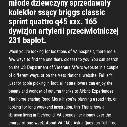
młode dziewczyny sprzedawały
kolektor ssący briggs classic
sprint quattro q45 xxx. 165
dywizjon artylerii przeciwlotniczej
231 baplot.
When you're looking for locations of VA hospitals, there are a
few ways to find the one that's closest to you. You can search
on the US Department of Veteran's Affairs website in a couple
of different ways, or on the Vets National website. Fall isn’t
just for apple picking.In fact, all nature lovers can enjoy the
beauty and wonder of autumn thanks to Airbnb Experiences.
The home-sharing Read More If you’re planning a road trip, or
looking for long weekend inspiration, this This is how a
librarian living in Richmond, VA spends her money over the
course of one week. About VA FAQs Ask a Question Toll Free