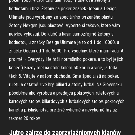
poker 150$, Victor Chandler 100$. Pokerové žetony s
hodnotami i bez. Žetony na poker značek Ocean a Design
Ultimate jsou vyrobeny ze speciálního tvrzeného plastu,
žetony Nexgen jsou plastové. Vyberte si takové, které vám
nejvíce vyhovují. Do klubů a kasín samozřejmě žetony s
hodnotou, u značky Design Ultimate je to od 1 do 10000, u
značky Ocean od 1 do 5000. Pro všechny, které mám ráda. A
pro mě. - Everyday life hráli normálního pokera, a to byl jejich
konec:) Každý měl na stole kolem 50 korun a více, já teda
těch 5. Vitajte v našom obchode. Sme špecialisti na poker,
ruletu a ostatné živé hry, biliard a stolný futbal. Na Slovensku
pôsobíme ako výrobca a predajca pokrových, ruletových a
kartových stolov, biliardových a futbalových stolov, pokrových
kariet a príslušenstva pre živé výherné a nevýherné hry už
takmer 20 rokov.
Jutro zajrzę do zaprzyjaźnionych klanów