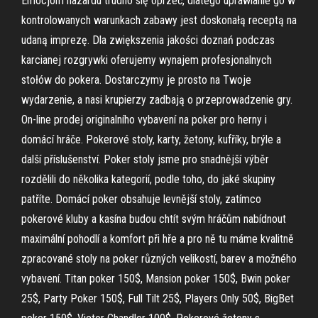
Emocjom hazardu trudno się oprzeć, dlatego uprawianie go w
kontrolowanych warunkach zabawy jest doskonałą receptą na
udaną imprezę. Dla zwiększenia jakości doznań podczas
karcianej rozgrywki oferujemy wynajem profesjonalnych
stołów do pokera. Dostarczymy je prosto na Twoje
wydarzenie, a nasi krupierzy zadbają o przeprowadzenie gry.
On-line prodej originalního vybavení na poker pro herny i
domácí hráče. Pokerové stoly, karty, žetony, kufříky, brýle a
další příslušenství. Poker stoly jsme pro snadnější výběr
rozdělili do několika kategorií, podle toho, do jaké skupiny
patříte. Domácí poker obsahuje levnější stoly, zatímco
pokerové kluby a kasína budou chtít svým hráčům nabídnout
maximální pohodlí a komfort při hře a pro ně tu máme kvalitně
zpracované stoly na poker různých velikostí, barev a možného
vybavení. Titan poker 150$, Mansion poker 150$, Bwin poker
25$, Party Poker 150$, Full Tilt 25$, Players Only 50$, BigBet