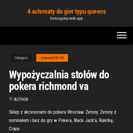
Skip
4 automaty do gier typu queens
to
bonusgzmp.web.app
the
content
Category
Greenwall39748
Wypożyczalnia stołów do
pokera richmond va
By
AUTHOR
Sklep z akcesoriami do pokera Wrocław. Żetony. Żetony z
nominałem i bez do gry w Pokera, Black Jack'a, Ruletkę,
Craps