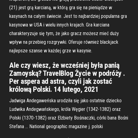
(21) jest grą karcianą, w którą gra się na pieniądze w
kasynach na całym świecie. Jest to najbardziej popularna gra
kasynowa w USA i wielu innych krajach. Gra karciana
charakteryzuje się tym, że jako gracz możesz mieć duży
wpływ na przebieg rozgrywki. Oferuje również blackjack
najlepsze szanse w każdej grze w kasynie.
Ale czy wiesz, że wcześniej była panią
Zamoyską? TravelBlog Życie w podróży .
Per aspera ad astra, czyli jak zostać
królową Polski. 14 lutego, 2021
Jadwiga Andegaweńska urodziła się jako ostatnie dziecko
Ludwika Andegwańskiego, króla Węgier (1342-1382) oraz
Polski (1370-1382) oraz Elżbiety Bośniaczki, córki bana Bośni
Stefana … National geographic magazine j. polski