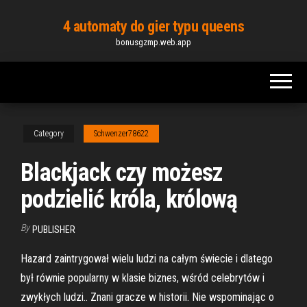
Skip
4 automaty do gier typu queens
to
bonusgzmp.web.app
the
content
Category
Schwenzer78622
Blackjack czy możesz
podzielić króla, królową
By
PUBLISHER
Hazard zaintrygował wielu ludzi na całym świecie i dlatego
był równie popularny w klasie biznes, wśród celebrytów i
zwykłych ludzi.. Znani gracze w historii. Nie wspominając o