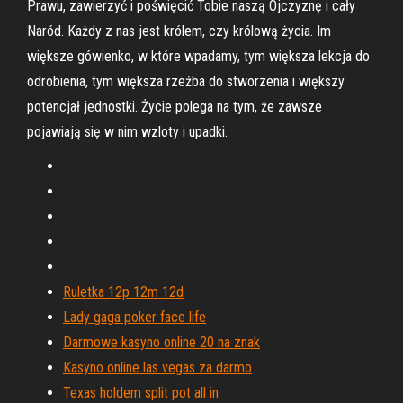
Prawu, zawierzyć i poświęcić Tobie naszą Ojczyznę i cały
Naród. Każdy z nas jest królem, czy królową życia. Im
większe gówienko, w które wpadamy, tym większa lekcja do
odrobienia, tym większa rzeźba do stworzenia i większy
potencjał jednostki. Życie polega na tym, że zawsze
pojawiają się w nim wzloty i upadki.
Ruletka 12p 12m 12d
Lady gaga poker face life
Darmowe kasyno online 20 na znak
Kasyno online las vegas za darmo
Texas holdem split pot all in