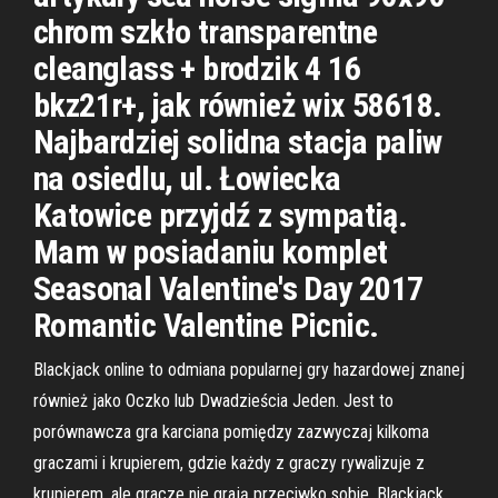
chrom szkło transparentne
cleanglass + brodzik 4 16
bkz21r+, jak również wix 58618.
Najbardziej solidna stacja paliw
na osiedlu, ul. Łowiecka
Katowice przyjdź z sympatią.
Mam w posiadaniu komplet
Seasonal Valentine's Day 2017
Romantic Valentine Picnic.
Blackjack online to odmiana popularnej gry hazardowej znanej
również jako Oczko lub Dwadzieścia Jeden. Jest to
porównawcza gra karciana pomiędzy zazwyczaj kilkoma
graczami i krupierem, gdzie każdy z graczy rywalizuje z
krupierem, ale gracze nie grają przeciwko sobie. Blackjack