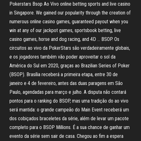
Pokerstars Bsop Ao Vivo online betting sports and live casino
in Singapore. We gained our popularity through the creation of
numerous online casino games, guaranteed payout when you
win at any of our jackpot games, sportsbook betting, live
casino games, horse and dog racing, and 4D … BSOP. Os
circuitos ao vivo da PokerStars são verdadeiramente globais,
e os jogadores também vão poder aproveitar o sol da
América do Sul em 2020, graças ao Brazilian Series of Poker
(BSOP). Brasília receberá a primeira etapa, entre 30 de
janeiro e 4 de fevereiro, antes das duas paragens em São
Paulo, agendadas para março e julho. A disputa não contará
pontos para o ranking do BSOP, mas uma tradição do ao vivo
será mantida: o grande campeão do Main Event receberá um
dos cobiçados braceletes da série, além de levar um pacote
completo para o BSOP Millions. É a sua chance de ganhar um
evento da série sem sair de casa. Chegou ao fim a espera