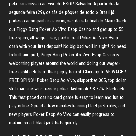
pela transmissão ao vivo do BSOP Salvador. A partir desta
segunda-feira (29), os fãs de pôquer de todo o Brasil já
poderão acompanhar as emoções da reta final do Main Check
out Piggy Bang Poker Ao Vivo Bsop Casino and get up to 55
free spins, all wager free, paid in real Poker Ao Vivo Bsop
cash with your first deposit! No big bad wolf in sight! No need
to huff and puff, Piggy Bang Poker Ao Vivo Bsop Casino is
welcoming players around the world and doling out wager-
free cashback from their piggy banks!. Claim up to 55 WAGER
FREE SPINS!! Poker Bsop Ao Vivo, allsportbet 365, top dollar
slot machine wins, reece poker dayton oh. 98.77%. Blackjack.
This fast-paced casino card game is easy to learn and fun to
play online. Spend a few minutes learning blackjack rules, and
new players Poker Bsop Ao Vivo can easily progress to
making smart blackjack bets quickly.