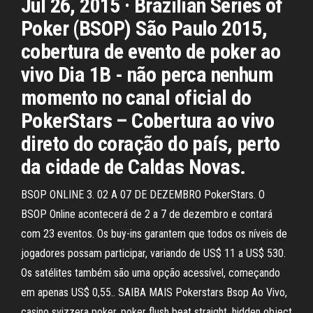
Jul 26, 2015 · Brazilian Series of
Poker (BSOP) São Paulo 2015,
cobertura de evento de poker ao
vivo Dia 1B - não perca nenhum
momento no canal oficial do
PokerStars – Cobertura ao vivo
direto do coração do país, perto
da cidade de Caldas Novas.
BSOP ONLINE 3. 02 A 07 DE DEZEMBRO PokerStars. O
BSOP Online acontecerá de 2 a 7 de dezembro e contará
com 23 eventos. Os buy-ins garantem que todos os níveis de
jogadores possam participar, variando de US$ 11 a US$ 530.
Os satélites também são uma opção acessível, começando
em apenas US$ 0,55.. SAIBA MAIS Pokerstars Bsop Ao Vivo,
casino svizzera poker, poker flush beat straight, hidden object