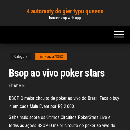
Skip
4 automaty do gier typu queens
to
bonusgzmp.web.app
the
content
Category
Schwenzer78622
Bsop ao vivo poker stars
By
ADMIN
BSOP. O maior circuito de poker ao vivo do Brasil. Faça o buy-
in em cada Main Event por R$ 2.600.
Saiba mais sobre os últimos Circuitos PokerStars Live e
todas as ações BSOP. O maior circuito de poker ao vivo do