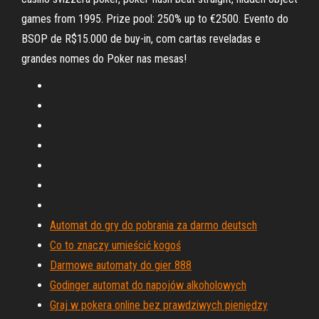
games from 1995. Prize pool: 250% up to €2500. Evento do
BSOP de R$15.000 de buy-in, com cartas reveladas e
grandes nomes do Poker nas mesas!
Automat do gry do pobrania za darmo deutsch
Co to znaczy umieścić kogoś
Darmowe automaty do gier 888
Godinger automat do napojów alkoholowych
Graj w pokera online bez prawdziwych pieniędzy