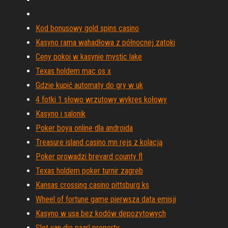
Kod bonusowy gold spins casino
Kasyno rama wahadłowa z północnej zatoki
Ceny pokoi w kasynie mystic lake
Texas holdem mac os x
Gdzie kupić automaty do gry w uk
4 fotki 1 słowo wrzutowy wykres kołowy
Kasyno i salonik
Poker boya online dla androida
Treasure island casino mn rejs z kolacją
Poker prowadzi brevard county fl
Texas holdem poker turnir zagreb
Kansas crossing casino pittsburg ks
Wheel of fortune game pierwsza data emisji
Kasyno w usa bez kodów depozytowych
Slot van die paarl property