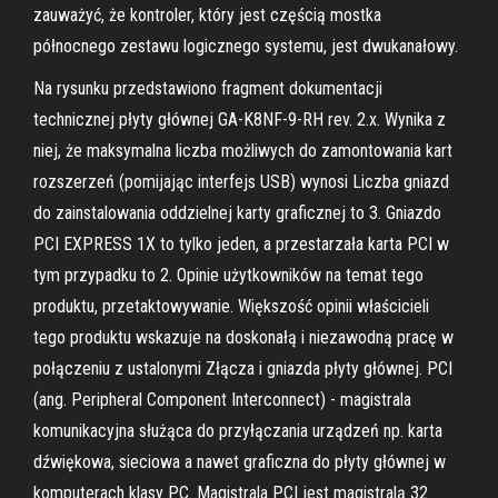
zauważyć, że kontroler, który jest częścią mostka
północnego zestawu logicznego systemu, jest dwukanałowy.
Na rysunku przedstawiono fragment dokumentacji
technicznej płyty głównej GA-K8NF-9-RH rev. 2.x. Wynika z
niej, że maksymalna liczba możliwych do zamontowania kart
rozszerzeń (pomijając interfejs USB) wynosi Liczba gniazd
do zainstalowania oddzielnej karty graficznej to 3. Gniazdo
PCI EXPRESS 1X to tylko jeden, a przestarzała karta PCI w
tym przypadku to 2. Opinie użytkowników na temat tego
produktu, przetaktowywanie. Większość opinii właścicieli
tego produktu wskazuje na doskonałą i niezawodną pracę w
połączeniu z ustalonymi Złącza i gniazda płyty głównej. PCI
(ang. Peripheral Component Interconnect) - magistrala
komunikacyjna służąca do przyłączania urządzeń np. karta
dźwiękowa, sieciowa a nawet graficzna do płyty głównej w
komputerach klasy PC. Magistrala PCI jest magistralą 32