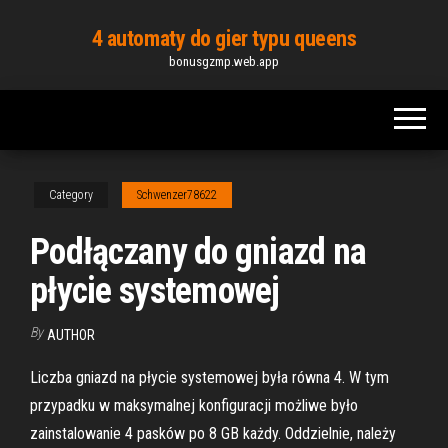
Skip
4 automaty do gier typu queens
to
bonusgzmp.web.app
the
content
Category
Schwenzer78622
Podłączany do gniazd na
płycie systemowej
By
AUTHOR
Liczba gniazd na płycie systemowej była równa 4. W tym
przypadku w maksymalnej konfiguracji możliwe było
zainstalowanie 4 pasków po 8 GB każdy. Oddzielnie, należy