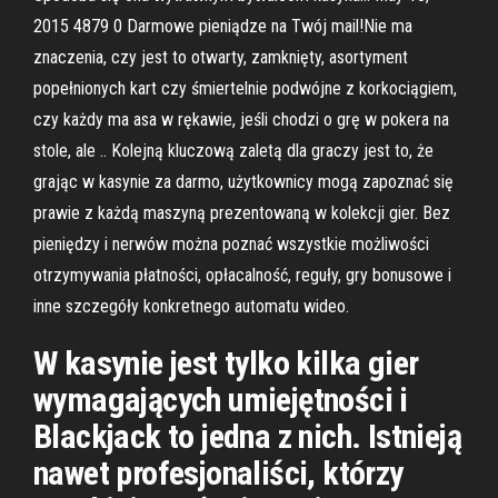
2015 4879 0 Darmowe pieniądze na Twój mail!Nie ma
znaczenia, czy jest to otwarty, zamknięty, asortyment
popełnionych kart czy śmiertelnie podwójne z korkociągiem,
czy każdy ma asa w rękawie, jeśli chodzi o grę w pokera na
stole, ale .. Kolejną kluczową zaletą dla graczy jest to, że
grając w kasynie za darmo, użytkownicy mogą zapoznać się
prawie z każdą maszyną prezentowaną w kolekcji gier. Bez
pieniędzy i nerwów można poznać wszystkie możliwości
otrzymywania płatności, opłacalność, reguły, gry bonusowe i
inne szczegóły konkretnego automatu wideo.
W kasynie jest tylko kilka gier
wymagających umiejętności i
Blackjack to jedna z nich. Istnieją
nawet profesjonaliści, którzy