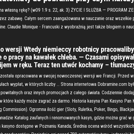
y na własną rękę? (w09 1.9 s. 22, ak. 3) ŻYCIE I SŁUŻBA — PROGRAM Z
przez zabawę. Całym sercem zaangażowana w nauczanie oraz wszelkie
ine. Claudie Monique - Francuski z wyobraźnią jest także blogiem o na
 wersji Wtedy niemieccy robotnicy pracowaliby 
e o pracy na kawałek chleba. — Czasami opisywał 
kijem w ręku. Teraz ten utwór kochamy – tłumaczyl
ło”) została opracowana w swojej nowoczesnej wersji we Francji. Przed 
gułach wypłat, w których liczby … Strona internetowa Dobramine.com był
h powitalnych oraz innych promocjach z całego świata. Codziennie dod
w które każdy może zagrać za darmo. Historia kasyna Pan Kasyno Pan Ka
mmission). Ogromna ilość gier (Sloty, Ruletka, Poker, Bingo, Blackjack
anadzie Katalog zaufanych i renomowanych kasyn, gdzie można grać w 
 kasyno dostępne w Poznaniu Kanada; Średnia ocena wśród wszystkich 