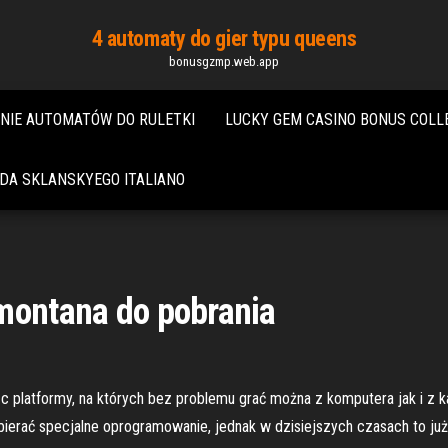
4 automaty do gier typu queens
bonusgzmp.web.app
NIE AUTOMATÓW DO RULETKI
LUCKY GEM CASINO BONUS COLL
DA SKLANSKYEGO ITALIANO
 montana do pobrania
c platformy, na których bez problemu grać można z komputera jak i z 
bierać specjalne oprogramowanie, jednak w dzisiejszych czasach to już