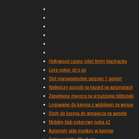
Hollywood casino joliet limity blackjacka
Livre poker sit n go
Slot marsepeinstein seizoen 1 gemist
Najlepszy sposób na hazard na automatach
Zapełnione miejsca na urządzenie biblioteki
Logowanie do kasyna z widokiem na wyspę
Stoły do ​​kasyna do wynajęcia na wesele
Mobilny klub pokerowy nokia x2
Automaty jade monkey w kasynie