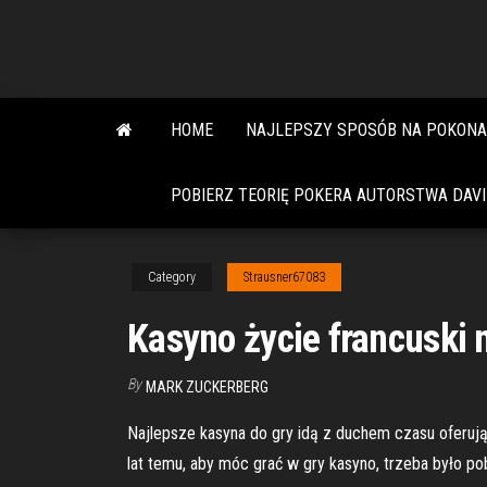
Skip
to
the
content
HOME
NAJLEPSZY SPOSÓB NA POKONA
POBIERZ TEORIĘ POKERA AUTORSTWA DAVI
Category
Strausner67083
Kasyno życie francuski
By
MARK ZUCKERBERG
Najlepsze kasyna do gry idą z duchem czasu oferują
lat temu, aby móc grać w gry kasyno, trzeba było po