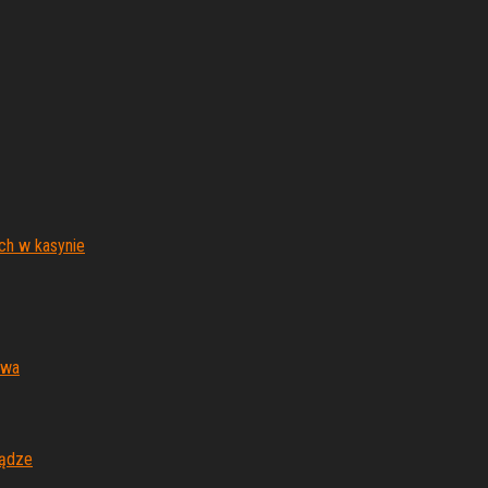
ch w kasynie
owa
iądze