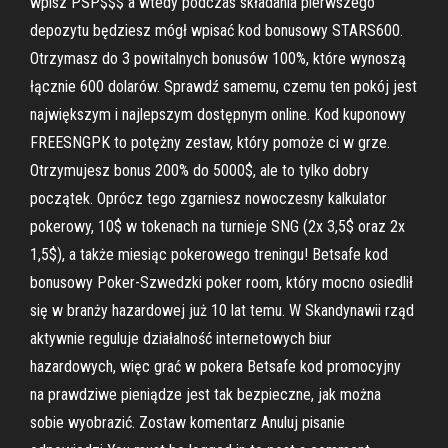
wpisz PSP$$$ a wtedy podczas składania pierwszego
depozytu będziesz mógł wpisać kod bonusowy STARS600.
Otrzymasz do 3 powitalnych bonusów 100%, które wynoszą
łącznie 600 dolarów. Sprawdź samemu, czemu ten pokój jest
największym i najlepszym dostępnym online. Kod kuponowy
FREESNGPK to potężny zestaw, który pomoże ci w grze.
Otrzymujesz bonus 200% do 5000$, ale to tylko dobry
początek. Oprócz tego zgarniesz nowoczesny kalkulator
pokerowy, 10$ w tokenach na turnieje SNG (2x 3,5$ oraz 2x
1,5$), a także miesiąc pokerowego treningu! Betsafe kod
bonusowy Poker-Szwedzki poker room, który mocno osiedlił
się w branży hazardowej już 10 lat temu. W Skandynawii rząd
aktywnie reguluje działalność internetowych biur
hazardowych, więc grać w pokera Betsafe kod promocyjny
na prawdziwe pieniądze jest tak bezpieczne, jak można
sobie wyobrazić. Zostaw komentarz Anuluj pisanie