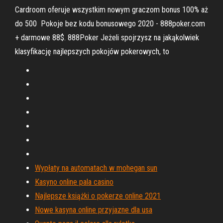
Cardroom oferuje wszystkim nowym graczom bonus 100% aż
do 500 Pokoje bez kodu bonusowego 2020 - 888poker.com
+ darmowe 88$. 888Poker Jeżeli spojrzysz na jakąkolwiek
klasyfikację najlepszych pokojów pokerowych, to
Wypłaty na automatach w mohegan sun
Kasyno online pala casino
Najlepsze książki o pokerze online 2021
Nowe kasyna online przyjazne dla usa