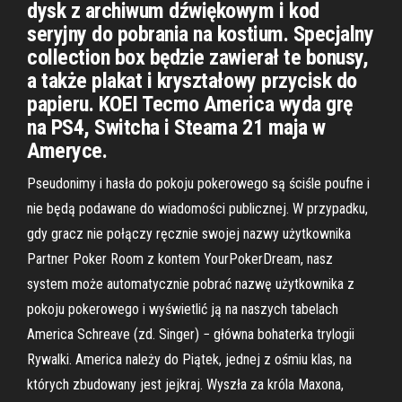
dysk z archiwum dźwiękowym i kod
seryjny do pobrania na kostium. Specjalny
collection box będzie zawierał te bonusy,
a także plakat i kryształowy przycisk do
papieru. KOEI Tecmo America wyda grę
na PS4, Switcha i Steama 21 maja w
Ameryce.
Pseudonimy i hasła do pokoju pokerowego są ściśle poufne i
nie będą podawane do wiadomości publicznej. W przypadku,
gdy gracz nie połączy ręcznie swojej nazwy użytkownika
Partner Poker Room z kontem YourPokerDream, nasz
system może automatycznie pobrać nazwę użytkownika z
pokoju pokerowego i wyświetlić ją na naszych tabelach
America Schreave (zd. Singer) − główna bohaterka trylogii
Rywalki. America należy do Piątek, jednej z ośmiu klas, na
których zbudowany jest jejkraj. Wyszła za króla Maxona,