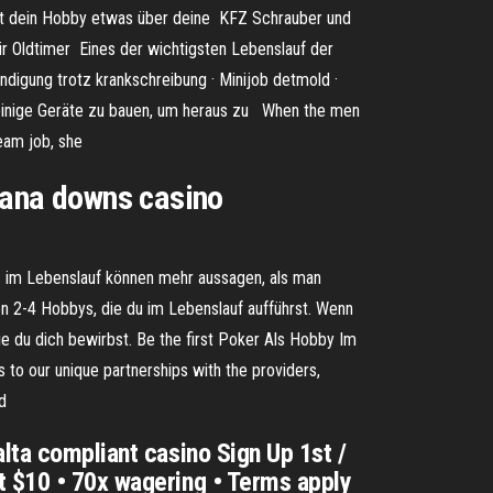
agt dein Hobby etwas über deine KFZ Schrauber und
für Oldtimer Eines der wichtigsten Lebenslauf der
ndigung trotz krankschreibung · Minijob detmold ·
 einige Geräte zu bauen, um heraus zu When the men
ream job, she
iana downs casino
ys im Lebenslauf können mehr aussagen, als man
von 2-4 Hobbys, die du im Lebenslauf aufführst. Wenn
ie du dich bewirbst. Be the first Poker Als Hobby Im
to our unique partnerships with the providers,
d
lta compliant casino Sign Up 1st /
t $10 • 70x wagering • Terms apply