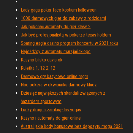
Lady gaga poker face kostium halloween
1000 darmowych gier do zabawy z rodzicami
Jak pokonać automaty do gier klasy 2
Jak być profesjonalistą w pokerze texas holdem
Soaring eagle casino program koncertu w 2021 roku
Najeźdźcy z automatu marsjańskiego
Kasyno blisko davis ok
Ruletka 1. 12 2. 12
Darmowe gry kasynowe online mgm
Noc pokera w ekwipunku darmowy klucz
Dziesięć największych skandali związanych z
hazardem sportowym
Lucky dragon zamknął las vegas
Kasyno i automaty do gier online
Australijskie kody bonusowe bez depozytu mogą 2021