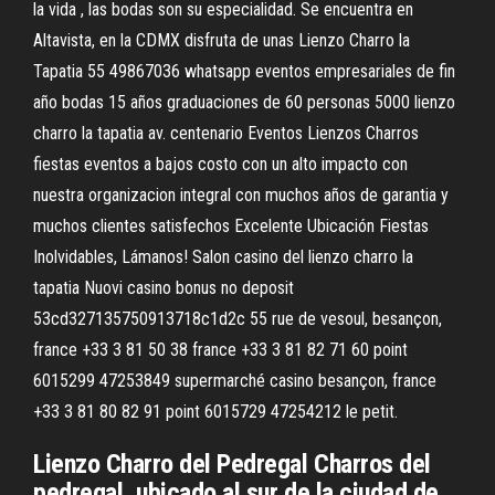
la vida , las bodas son su especialidad. Se encuentra en
Altavista, en la CDMX disfruta de unas Lienzo Charro la
Tapatia 55 49867036 whatsapp eventos empresariales de fin
año bodas 15 años graduaciones de 60 personas 5000 lienzo
charro la tapatia av. centenario Eventos Lienzos Charros
fiestas eventos a bajos costo con un alto impacto con
nuestra organizacion integral con muchos años de garantia y
muchos clientes satisfechos Excelente Ubicación Fiestas
Inolvidables, Lámanos! Salon casino del lienzo charro la
tapatia Nuovi casino bonus no deposit
53cd327135750913718c1d2c 55 rue de vesoul, besançon,
france +33 3 81 50 38 france +33 3 81 82 71 60 point
6015299 47253849 supermarché casino besançon, france
+33 3 81 80 82 91 point 6015729 47254212 le petit.
Lienzo Charro del Pedregal Charros del
pedregal, ubicado al sur de la ciudad de