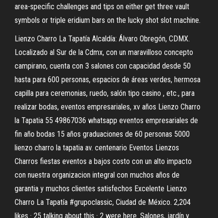
area-specific challenges and tips on either get three vault
symbols or triple eridium bars on the lucky shot slot machine.
Lienzo Charro La Tapatía Alcaldía: Álvaro Obregón, CDMX.
Localizado al Sur de la Cdmx, con un maravilloso concepto
campirano, cuenta con 3 salones con capacidad desde 50
hasta para 600 personas, espacios de áreas verdes, hermosa
capilla para ceremonias, ruedo, salón tipo casino , etc., para
realizar bodas, eventos empresariales, xv años Lienzo Charro
la Tapatia 55 49867036 whatsapp eventos empresariales de
fin año bodas 15 años graduaciones de 60 personas 5000
lienzo charro la tapatia av. centenario Eventos Lienzos
Charros fiestas eventos a bajos costo con un alto impacto
con nuestra organizacion integral con muchos años de
garantia y muchos clientes satisfechos Excelente Lienzo
Charro La Tapatía #grupoclassic, Ciudad de México. 2,204
likes · 25 talking about this · 2 were here. Salones, jardín y