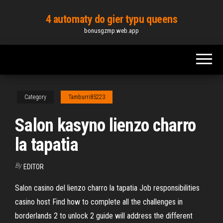
Skip
4 automaty do gier typu queens
to
bonusgzmp.web.app
the
content
Category
Tamburri85223
Salon kasyno lienzo charro
la tapatia
By
EDITOR
Salon casino del lienzo charro la tapatia Job responsibilities
casino host Find how to complete all the challenges in
borderlands 2 to unlock 2 guide will address the different